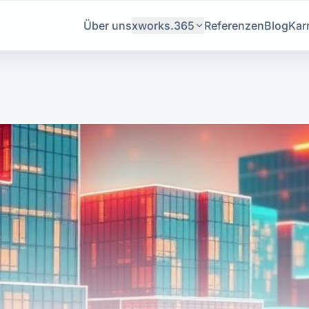
Über uns
xworks.365
Referenzen
Blog
Karr