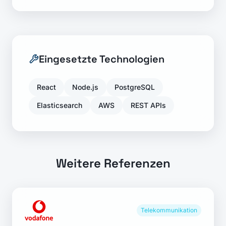
Eingesetzte Technologien
React
Node.js
PostgreSQL
Elasticsearch
AWS
REST APIs
Weitere Referenzen
Telekommunikation